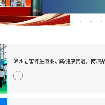
泸州老窖养生酒业加码健康赛道，两项
地