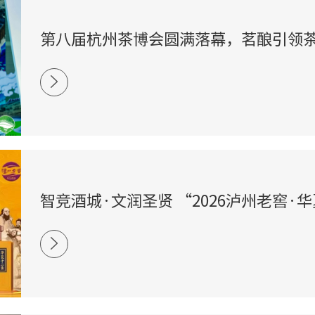
第八届杭州茶博会圆满落幕，茗酿引领
风尚
智竞酒城·文润圣贤 “2026泸州老窖·
杯高校校友掼蛋赛”圆满落幕