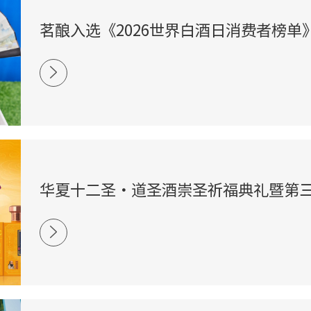
茗酿入选《2026世界白酒日消费者榜单
华夏十二圣・道圣酒崇圣祈福典礼暨第
曲十周年庆典圆满礼成